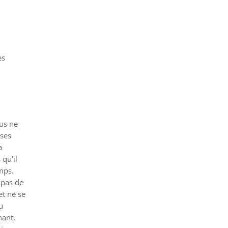
ès
ous ne
 ses
a
qu’il
emps.
 pas de
et ne se
u
hant,