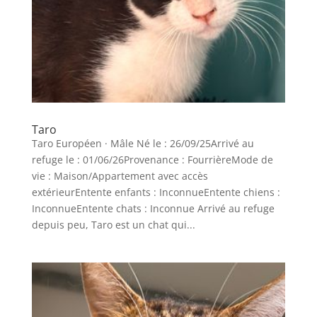
Taro
Taro Européen · Mâle Né le : 26/09/25Arrivé au
refuge le : 01/06/26Provenance : FourrièreMode de
vie : Maison/Appartement avec accès
extérieurEntente enfants : InconnueEntente chiens :
InconnueEntente chats : Inconnue Arrivé au refuge
depuis peu, Taro est un chat qui...