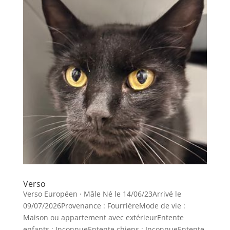
Verso
Verso Européen · Mâle Né le 14/06/23Arrivé le
09/07/2026Provenance : FourrièreMode de vie :
Maison ou appartement avec extérieurEntente
enfants : InconnueEntente chiens : InconnueEntente