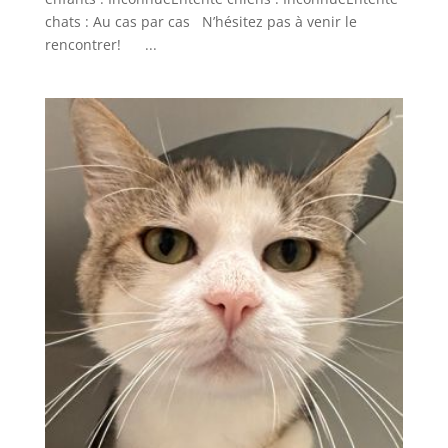
chats : Au cas par cas N’hésitez pas à venir le
rencontrer! ...