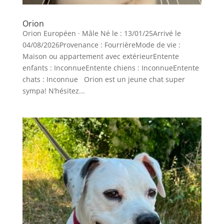
Orion
Orion Européen · Mâle Né le : 13/01/25Arrivé le
04/08/2026Provenance : FourrièreMode de vie :
Maison ou appartement avec extérieurEntente
enfants : InconnueEntente chiens : InconnueEntente
chats : Inconnue Orion est un jeune chat super
sympa! N’hésitez...