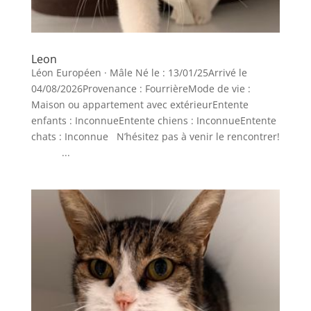
Leon
Léon Européen · Mâle Né le : 13/01/25Arrivé le
04/08/2026Provenance : FourrièreMode de vie :
Maison ou appartement avec extérieurEntente
enfants : InconnueEntente chiens : InconnueEntente
chats : Inconnue N’hésitez pas à venir le rencontrer!
...