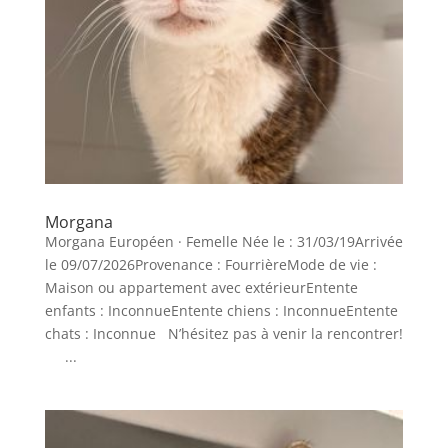
Morgana
Morgana Européen · Femelle Née le : 31/03/19Arrivée
le 09/07/2026Provenance : FourrièreMode de vie :
Maison ou appartement avec extérieurEntente
enfants : InconnueEntente chiens : InconnueEntente
chats : Inconnue N’hésitez pas à venir la rencontrer!
...