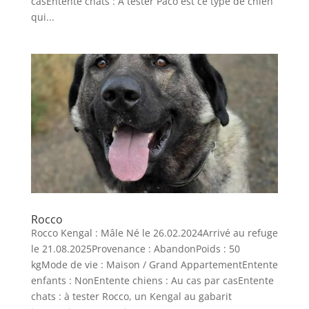
casEntente chats : A tester Paco est ce type de chien
qui...
Rocco
Rocco Kengal : Mâle Né le 26.02.2024Arrivé au refuge
le 21.08.2025Provenance : AbandonPoids : 50
kgMode de vie : Maison / Grand AppartementEntente
enfants : NonEntente chiens : Au cas par casEntente
chats : à tester Rocco, un Kengal au gabarit